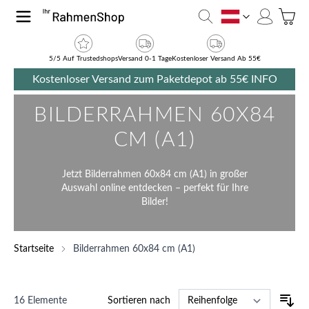
Zum Inhalt springen
Toggle
AT
5/5 Auf Trustedshops
Versand 0-1 Tage
Kostenloser Versand Ab 55€
Kostenloser Versand zum Paketdepot ab 55€
INFO
BILDERRAHMEN 60X84
CM (A1)
Jetzt Bilderrahmen 60x84 cm (A1) in großer
Auswahl online entdecken – perfekt für Ihre
Bilder!
Startseite
Bilderrahmen 60x84 cm (A1)
16
Elemente
Sortieren nach