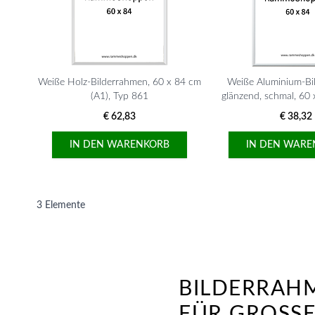
Weiße Holz-Bilderrahmen, 60 x 84 cm
Weiße Aluminium-Bi
(A1), Typ 861
glänzend, schmal, 60 
Typ 900
€ 62,83
€ 38,32
IN DEN WARENKORB
IN DEN WARE
3
Elemente
BILDERRAHM
FÜR GROSSE