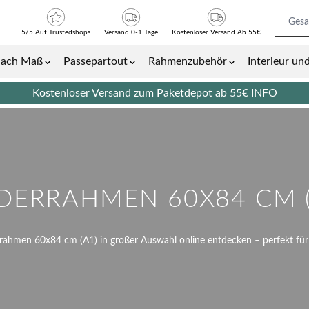
5/5 Auf Trustedshops
Versand 0-1 Tage
Kostenloser Versand Ab 55€
nach Maß
Passepartout
Rahmenzubehör
Interieur u
Bilder- und Plakatrahmen category
Show submenu for Bilderrahmen nach Maß category
Show submenu for Passepartout cat
Show submenu 
Kostenloser Versand zum Paketdepot ab 55€
INFO
LDERRAHMEN 60X84 CM (
rrahmen 60x84 cm (A1) in großer Auswahl online entdecken – perfekt für 