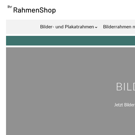
Zum Inhalt springen
Bilder- und Plakatrahmen
Bilderrahmen 
Show submenu for 
BI
Jetzt Bilde