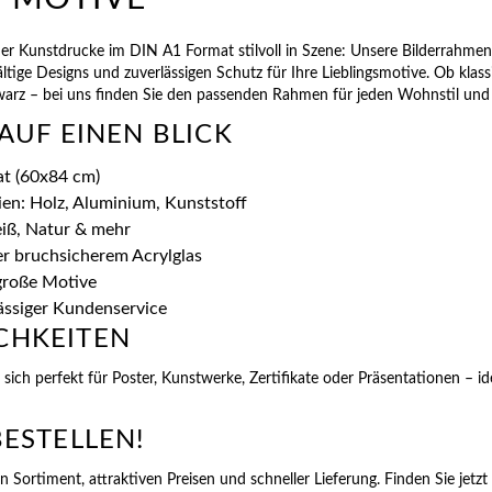
oder Kunstdrucke im DIN A1 Format stilvoll in Szene: Unsere Bilderrahm
ältige Designs und zuverlässigen Schutz für Ihre Lieblingsmotive. Ob klas
warz – bei uns finden Sie den passenden Rahmen für jeden Wohnstil und
 AUF EINEN BLICK
at (60x84 cm)
en: Holz, Aluminium, Kunststoff
eiß, Natur & mehr
r bruchsicherem Acrylglas
 große Motive
lässiger Kundenservice
CHKEITEN
sich perfekt für Poster, Kunstwerke, Zertifikate oder Präsentationen – i
BESTELLEN!
n Sortiment, attraktiven Preisen und schneller Lieferung. Finden Sie jet