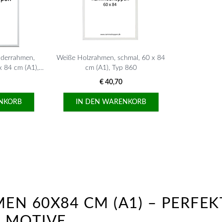
lderrahmen,
Weiße Holzrahmen, schmal, 60 x 84
x 84 cm (A1),
cm (A1), Typ 860
6
€ 40,70
NKORB
IN DEN WARENKORB
EN 60X84 CM (A1) – PERFE
 MOTIVE