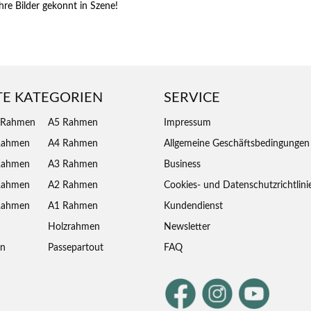
hre Bilder gekonnt in Szene!
TE KATEGORIEN
SERVICE
 Rahmen
A5 Rahmen
Impressum
Rahmen
A4 Rahmen
Allgemeine Geschäftsbedingungen
Rahmen
A3 Rahmen
Business
Rahmen
A2 Rahmen
Cookies- und Datenschutzrichtlini
Rahmen
A1 Rahmen
Kundendienst
Holzrahmen
Newsletter
en
Passepartout
FAQ