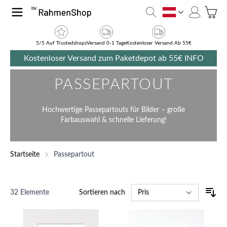
Zum Inhalt springen
Toggle
AT
5/5 Auf Trustedshops
Versand 0-1 Tage
Kostenloser Versand Ab 55€
Kostenloser Versand zum Paketdepot ab 55€
INFO
PASSEPARTOUT
Hochwertige Passepartouts für Bilder – große
Farbauswahl & schnelle Lieferung!
Startseite
Passepartout
32
Elemente
Sortieren nach