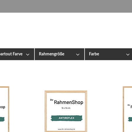
artout Farve
Rahmengröße
Farbe