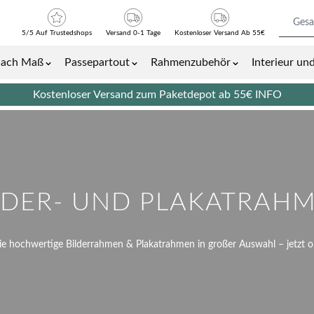
5/5 Auf Trustedshops
Versand 0-1 Tage
Kostenloser Versand Ab 55€
nach Maß
Passepartout
Rahmenzubehör
Interieur u
Bilder- und Plakatrahmen category
Show submenu for Bilderrahmen nach Maß category
Show submenu for Passepartout cat
Show submenu 
Kostenloser Versand zum Paketdepot ab 55€
INFO
LDER- UND PLAKATRAH
e hochwertige Bilderrahmen & Plakatrahmen in großer Auswahl – jetzt o