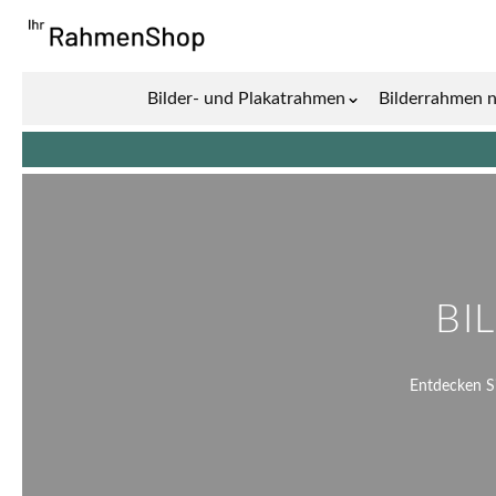
Zum Inhalt springen
Bilder- und Plakatrahmen
Bilderrahmen 
Show submenu for 
BI
Entdecken Si