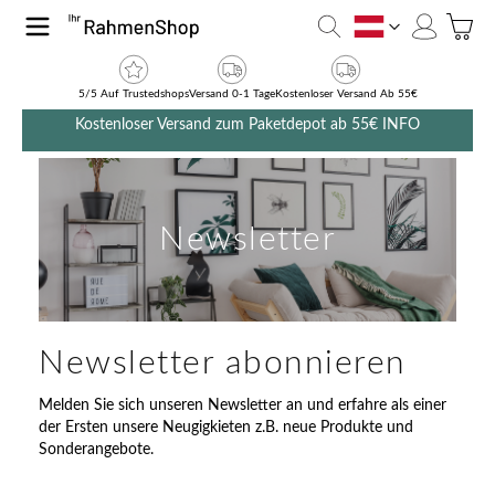
Zum Inhalt springen
Toggle
AT
5/5 Auf Trustedshops
Versand 0-1 Tage
Kostenloser Versand Ab 55€
Kostenloser Versand zum Paketdepot ab 55€
INFO
Newsletter
Newsletter abonnieren
Melden Sie sich unseren Newsletter an und erfahre als einer
der Ersten unsere Neugigkieten z.B. neue Produkte und
Sonderangebote.