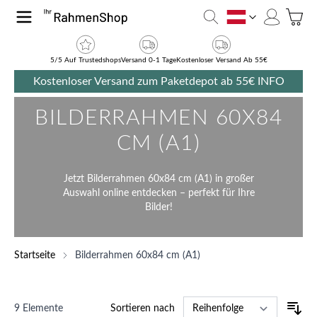
Zum Inhalt springen
Toggle
AT
5/5 Auf Trustedshops
Versand 0-1 Tage
Kostenloser Versand Ab 55€
Kostenloser Versand zum Paketdepot ab 55€
INFO
BILDERRAHMEN 60X84
CM (A1)
Jetzt Bilderrahmen 60x84 cm (A1) in großer
Auswahl online entdecken – perfekt für Ihre
Bilder!
Startseite
Bilderrahmen 60x84 cm (A1)
9
Elemente
Sortieren nach