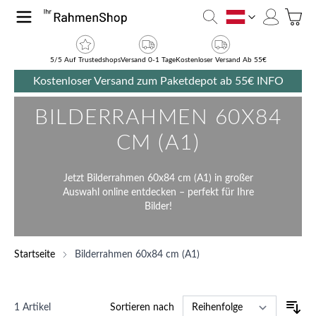
Zum Inhalt springen
Toggle
AT
5/5 Auf Trustedshops
Versand 0-1 Tage
Kostenloser Versand Ab 55€
Kostenloser Versand zum Paketdepot ab 55€
INFO
BILDERRAHMEN 60X84
CM (A1)
Jetzt Bilderrahmen 60x84 cm (A1) in großer
Auswahl online entdecken – perfekt für Ihre
Bilder!
Startseite
Bilderrahmen 60x84 cm (A1)
1
Artikel
Sortieren nach