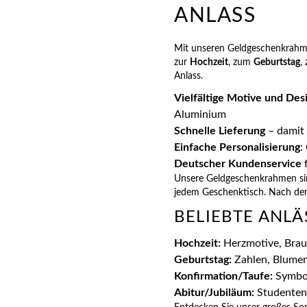
ANLASS
Mit unseren Geldgeschenkrahme
zur
Hochzeit
, zum
Geburtstag
,
Anlass.
Vielfältige Motive und Des
Aluminium
Schnelle Lieferung
– damit 
Einfache Personalisierung
:
Deutscher Kundenservice
f
Unsere Geldgeschenkrahmen sind
jedem Geschenktisch. Nach dem
BELIEBTE ANL
Hochzeit:
Herzmotive, Brau
Geburtstag:
Zahlen, Blumen,
Konfirmation/Taufe:
Symbol
Abitur/Jubiläum:
Studentenh