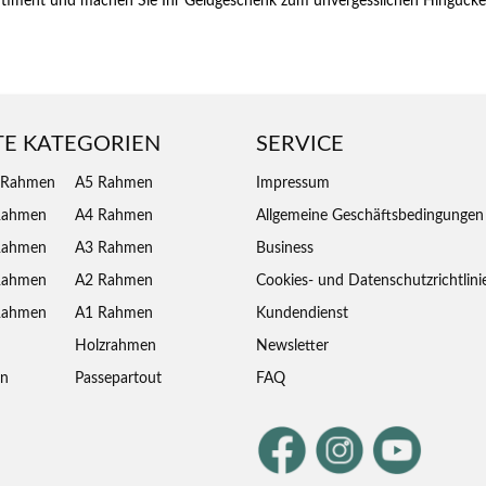
rtiment und machen Sie Ihr Geldgeschenk zum unvergesslichen Hingucke
TE KATEGORIEN
SERVICE
 Rahmen
A5 Rahmen
Impressum
Rahmen
A4 Rahmen
Allgemeine Geschäftsbedingungen
Rahmen
A3 Rahmen
Business
Rahmen
A2 Rahmen
Cookies- und Datenschutzrichtlini
Rahmen
A1 Rahmen
Kundendienst
Holzrahmen
Newsletter
en
Passepartout
FAQ