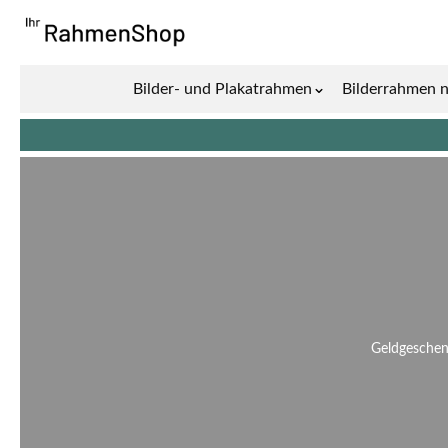
Zum Inhalt springen
Bilder- und Plakatrahmen
Bilderrahmen 
Show submenu for 
Geldgeschenk