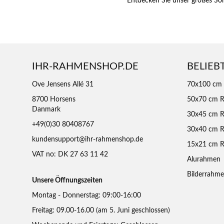
Entdecken Sie unser großes So
IHR-RAHMENSHOP.DE
BELIEB
Ove Jensens Allé 31
70x100 cm
8700 Horsens
50x70 cm 
Danmark
30x45 cm 
+49(0)30 80408767
30x40 cm 
kundensupport@ihr-rahmenshop.de
15x21 cm 
VAT no: DK 27 63 11 42
Alurahmen
Bilderrahm
Unsere Öffnungszeiten
Montag - Donnerstag: 09:00-16:00
Freitag: 09.00-16.00 (am 5. Juni geschlossen)