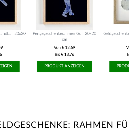
andball 20x20
Pengegeschenkerahmen Golf 20x20
Geldgeschenk
cm
69
Von
€ 12,69
V
76
Bis
€ 13,76
B
EIGEN
PRODUKT ANZEIGEN
PROD
ELDGESCHENKE: RAHMEN FÜ