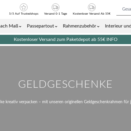
5/5 Auf Trustedshops
Versand 0-1 Tage
Kostenloser Versand Ab 55€
nach Maß
Passepartout
Rahmenzubehör
Interieur u
Bilder- und Plakatrahmen category
Show submenu for Bilderrahmen nach Maß category
Show submenu for Passepartout cat
Show submenu 
Kostenloser Versand zum Paketdepot ab 55€
INFO
GELDGESCHENKE
e kreativ verpacken – mit unseren originellen Geldgeschenkrahmen für 