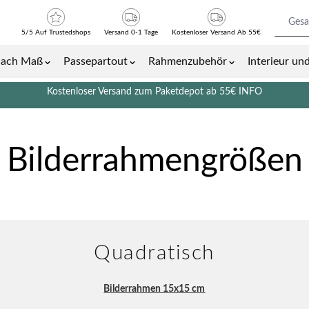
5/5 Auf Trustedshops
Versand 0-1 Tage
Kostenloser Versand Ab 55€
nach Maß
Passepartout
Rahmenzubehör
Interieur u
Bilder- und Plakatrahmen category
Show submenu for Bilderrahmen nach Maß category
Show submenu for Passepartout cat
Show submenu 
Kostenloser Versand zum Paketdepot ab 55€
INFO
Bilderrahmengrößen
Quadratisch
Bilderrahmen 15x15 cm