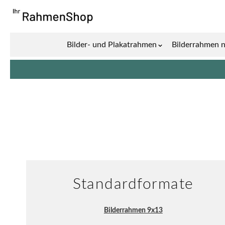
Zum Inhalt springen
Bilder- und Plakatrahmen
Bilderrahmen 
Show submenu for 
Standardformate
Bilderrahmen 9x13