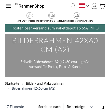
Zum Inhalt springen
Toggle
AT
5/5 Auf Trustedshops
Versand 0-1 Tage
Kostenloser Versand Ab 55€
Kostenloser Versand zum Paketdepot ab 55€
INFO
BILDERRAHMEN 42X60
CM (A2)
Stilvolle Bilderrahmen A2 (42x60 cm) – große
Auswahl für Poster, Fotos & Kunst.
Startseite
Bilder- und Plakatrahmen
Bilderrahmen 42x60 cm (A2)
17
Elemente
Sortieren nach