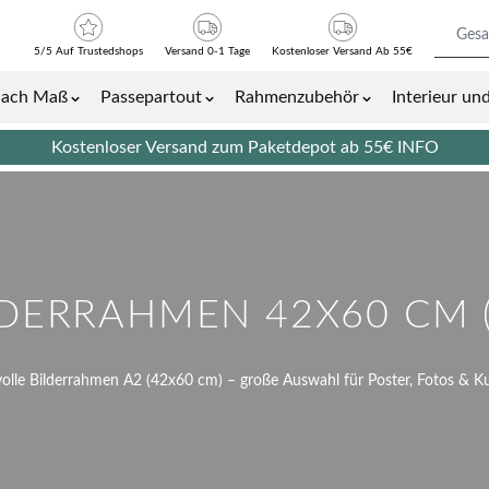
5/5 Auf Trustedshops
Versand 0-1 Tage
Kostenloser Versand Ab 55€
nach Maß
Passepartout
Rahmenzubehör
Interieur u
Bilder- und Plakatrahmen category
Show submenu for Bilderrahmen nach Maß category
Show submenu for Passepartout cat
Show submenu 
Kostenloser Versand zum Paketdepot ab 55€
INFO
LDERRAHMEN 42X60 CM (
lvolle Bilderrahmen A2 (42x60 cm) – große Auswahl für Poster, Fotos & Ku