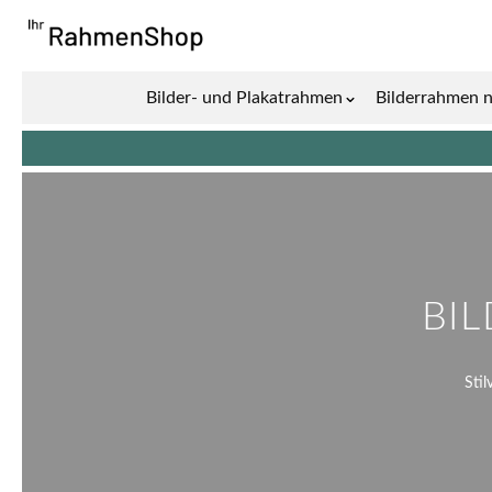
Zum Inhalt springen
Bilder- und Plakatrahmen
Bilderrahmen 
Show submenu for 
BI
Sti