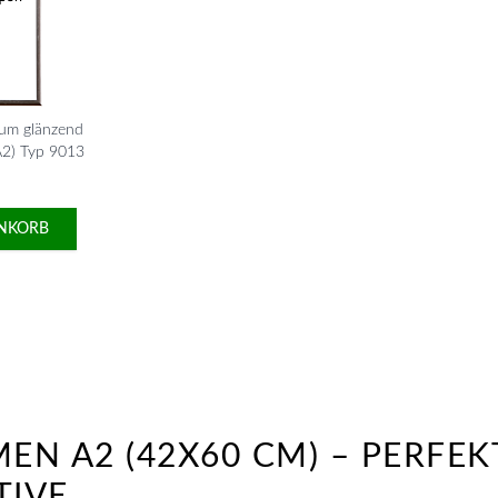
ium glänzend
A2) Typ 9013
NKORB
EN A2 (42X60 CM) – PERFEK
IVE