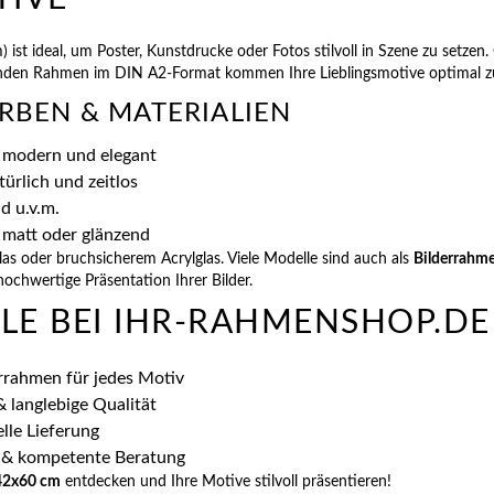
 ist ideal, um Poster, Kunstdrucke oder Fotos stilvoll in Szene zu setze
enden Rahmen im DIN A2-Format kommen Ihre Lieblingsmotive optimal zu
ARBEN & MATERIALIEN
 modern und elegant
ürlich und zeitlos
d u.v.m.
 matt oder glänzend
s oder bruchsicherem Acrylglas. Viele Modelle sind auch als
Bilderrahme
hochwertige Präsentation Ihrer Bilder.
ILE BEI IHR-RAHMENSHOP.DE
rrahmen für jedes Motiv
 langlebige Qualität
lle Lieferung
 & kompetente Beratung
42x60 cm
entdecken und Ihre Motive stilvoll präsentieren!