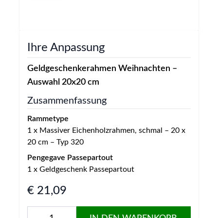
Ihre Anpassung
Geldgeschenkerahmen Weihnachten –
Auswahl 20x20 cm
Zusammenfassung
Rammetype
1
x
Massiver Eichenholzrahmen, schmal – 20 x
20 cm – Typ 320
Pengegave Passepartout
1
x
Geldgeschenk Passepartout
Final product price
€ 21,09
Menge