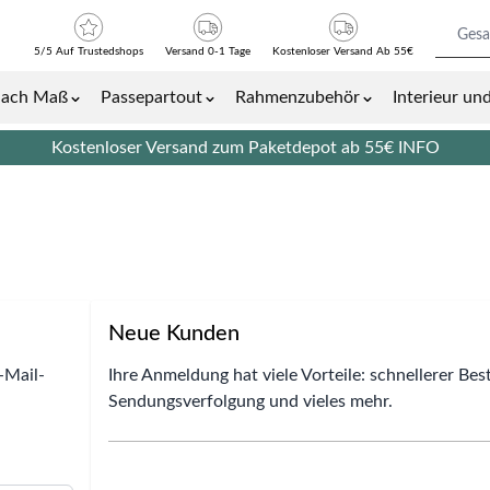
5/5 Auf Trustedshops
Versand 0-1 Tage
Kostenloser Versand Ab 55€
nach Maß
Passepartout
Rahmenzubehör
Interieur u
Bilder- und Plakatrahmen category
Show submenu for Bilderrahmen nach Maß category
Show submenu for Passepartout cat
Show submenu 
Kostenloser Versand zum Paketdepot ab 55€
INFO
Neue Kunden
-Mail-
Ihre Anmeldung hat viele Vorteile: schnellerer Be
Sendungsverfolgung und vieles mehr.