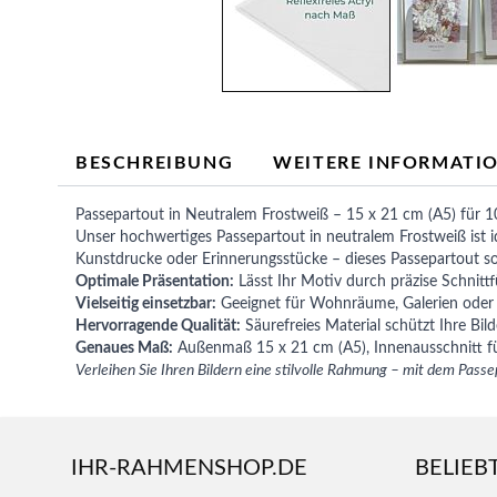
BESCHREIBUNG
WEITERE INFORMATI
Passepartout in Neutralem Frostweiß – 15 x 21 cm (A5) für 1
Unser hochwertiges Passepartout in neutralem Frostweiß ist id
Kunstdrucke oder Erinnerungsstücke – dieses Passepartout sorg
Optimale Präsentation:
Lässt Ihr Motiv durch präzise Schnit
Vielseitig einsetzbar:
Geeignet für Wohnräume, Galerien oder B
Hervorragende Qualität:
Säurefreies Material schützt Ihre Bil
Genaues Maß:
Außenmaß 15 x 21 cm (A5), Innenausschnitt fü
Verleihen Sie Ihren Bildern eine stilvolle Rahmung – mit dem Pass
IHR-RAHMENSHOP.DE
BELIEB