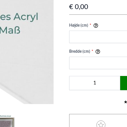
€ 0,00
Højde (cm)
Bredde (cm)
Menge
ew larger image