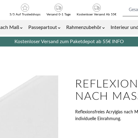
5/5 Auf Trustedshops
Versand 0-1 Tage
Kostenloser Versand Ab 55€
nach Maß
Passepartout
Rahmenzubehör
Interieur u
Bilder- und Plakatrahmen category
Show submenu for Bilderrahmen nach Maß category
Show submenu for Passepartout cat
Show submenu 
Kostenloser Versand zum Paketdepot ab 55€
INFO
REFLEXION
NACH MAS
Reflexionsfreies Acrylglas nach 
individuelle Einrahmung.